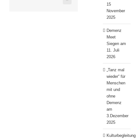
Xing
15
November
2025
Demenz
Meet
Siegen am
11. Juli
2026
„Tanz mal
wieder“ für
Menschen
mit und
ohne
Demenz
am
3.Dezember
2025
Kulturbegleitung