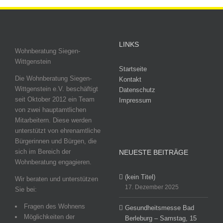
LINKS
Wohnberatung Siegen-
Wittgenstein
Startseite
Die Wohnberatung Siegen-
Kontakt
Wittgenstein e.V. beschäftigt
Datenschutz
seit Oktober 2012 ein Team
Impressum
von zwei hauptamtlichen
Mitarbeitern. Diese werden
unterstützt von ehrenamtliche
Bürgerinnen und Bürgen, die
sich im Bereich der
NEUESTE BEITRÄGE
Wohnberatung engagieren.
(kein Titel)
Wir beraten und unterstützen
17. Dezember 2025
Sie bei:
Fragen des Wohnens
Gesundheitsmesse Bad
Möglichkeiten der
Berleburg – Samstag, 15