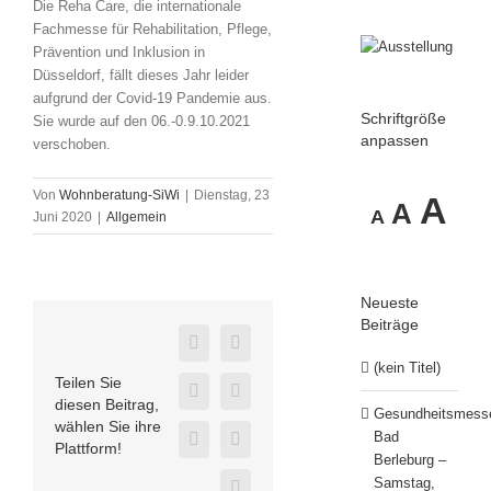
Die Reha Care, die i
nternationale
Fachmesse für Rehabilitation, Pflege,
Prävention und Inklusion
in
Düsseldorf, fällt dieses Jahr leider
aufgrund der Covid-19 Pandemie aus.
Schriftgröße
Sie wurde auf den 06.-0.9.10.2021
anpassen
verschoben.
Decrease
Reset
Von
Wohnberatung-SiWi
|
Dienstag, 23
In
A
A
A
Juni 2020
|
Allgemein
font
font
size.
fo
size.
Neueste
si
Beiträge
Facebook
Twitter
(kein Titel)
Teilen Sie
LinkedIn
WhatsApp
diesen Beitrag,
Gesundheitsmess
wählen Sie ihre
Bad
E-
Telegram
Plattform!
Berleburg –
Mail
Samstag,