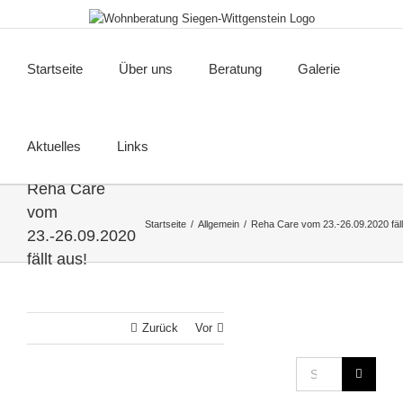
Zum
Inhalt
springen
Startseite
Über uns
Beratung
Galerie
Aktuelles
Links
Reha Care
vom
Startseite
Allgemein
Reha Care vom 23.-26.09.2020 fäll
23.-26.09.2020
fällt aus!
Zurück
Vor
Suche
nach: