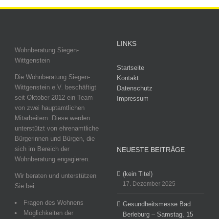
LINKS
Wohnberatung Siegen-
Wittgenstein
Startseite
Die Wohnberatung Siegen-
Kontakt
Wittgenstein e.V. beschäftigt
Datenschutz
seit Oktober 2012 ein Team
Impressum
von zwei hauptamtlichen
Mitarbeitern. Diese werden
unterstützt von ehrenamtliche
Bürgerinnen und Bürgen, die
sich im Bereich der
NEUESTE BEITRÄGE
Wohnberatung engagieren.
(kein Titel)
Wir beraten und unterstützen
17. Dezember 2025
Sie bei:
Fragen des Wohnens
Gesundheitsmesse Bad
Möglichkeiten der
Berleburg – Samstag, 15