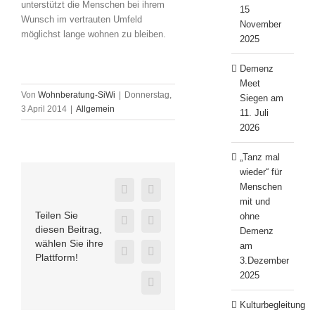
unterstützt die Menschen bei ihrem
15
Wunsch im vertrauten Umfeld
November
möglichst lange wohnen zu bleiben.
2025
Demenz
Meet
Von
Wohnberatung-SiWi
|
Donnerstag,
Siegen am
3 April 2014
|
Allgemein
11. Juli
2026
„Tanz mal
wieder“ für
Menschen
Facebook
Twitter
mit und
Teilen Sie
ohne
LinkedIn
WhatsApp
diesen Beitrag,
Demenz
wählen Sie ihre
am
E-
Telegram
Plattform!
3.Dezember
Mail
2025
Xing
Kulturbegleitung