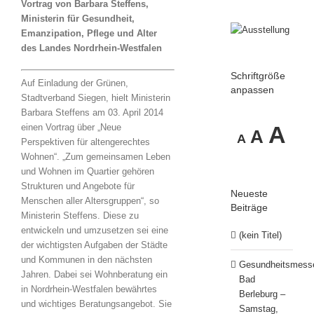
Vortrag von Barbara Steffens,
Ministerin für Gesundheit,
Emanzipation, Pflege und Alter
des Landes Nordrhein-Westfalen
Schriftgröße
Auf Einladung der Grünen,
anpassen
Stadtverband Siegen, hielt Ministerin
Barbara Steffens am 03. April 2014
Decrease
Reset
In
A
einen Vortrag über „Neue
A
A
Perspektiven für altengerechtes
font
font
Wohnen“. „Zum gemeinsamen Leben
size.
fo
und Wohnen im Quartier gehören
size.
Strukturen und Angebote für
Neueste
Menschen aller Altersgruppen“, so
si
Beiträge
Ministerin Steffens. Diese zu
entwickeln und umzusetzen sei eine
(kein Titel)
der wichtigsten Aufgaben der Städte
und Kommunen in den nächsten
Gesundheitsmess
Jahren. Dabei sei Wohnberatung ein
Bad
in Nordrhein-Westfalen bewährtes
Berleburg –
und wichtiges Beratungsangebot. Sie
Samstag,