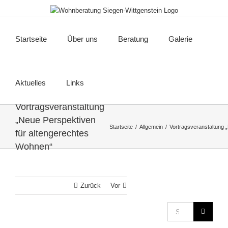
Zum
Inhalt
springen
Startseite
Über uns
Beratung
Galerie
Aktuelles
Links
Vortragsveranstaltung
„Neue Perspektiven
Startseite
Allgemein
Vortragsveranstaltung 
für altengerechtes
Wohnen“
Zurück
Vor
Suche
nach: