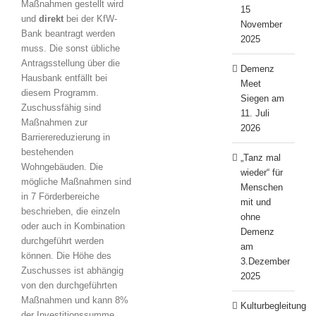
Maßnahmen gestellt wird
15
und
direkt
bei der KfW-
November
Bank beantragt werden
2025
muss. Die sonst übliche
Antragsstellung über die
Demenz
Hausbank entfällt bei
Meet
diesem Programm.
Siegen am
Zuschussfähig sind
11. Juli
Maßnahmen zur
2026
Barrierereduzierung in
bestehenden
„Tanz mal
Wohngebäuden. Die
wieder“ für
mögliche Maßnahmen sind
Menschen
in 7 Förderbereiche
mit und
beschrieben, die einzeln
ohne
oder auch in Kombination
Demenz
durchgeführt werden
am
können. Die Höhe des
3.Dezember
Zuschusses ist abhängig
2025
von den durchgeführten
Maßnahmen und kann 8%
Kulturbegleitung
der Investitionssumme,