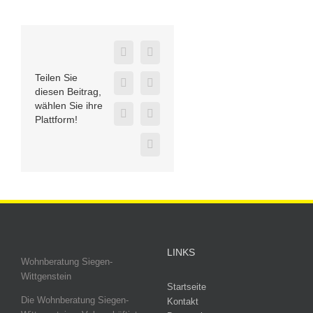
Facebook
Twitter
Teilen Sie
LinkedIn
WhatsApp
diesen Beitrag,
wählen Sie ihre
E-
Telegram
Plattform!
Mail
Xing
LINKS
Wohnberatung Siegen-
Wittgenstein
Startseite
Die Wohnberatung Siegen-
Kontakt