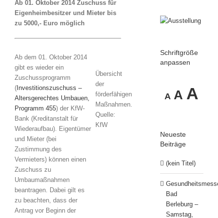
Ab 01. Oktober 2014 Zuschuss für
Eigenheimbesitzer und Mieter bis
zu 5000,- Euro möglich
Schriftgröße
Ab dem 01. Oktober 2014
anpassen
gibt es wieder ein
Übersicht
Zuschussprogramm
der
Decrease
Reset
In
(
Investitionszuschuss –
A
A
förderfähigen
A
Altersgerechtes Umbauen,
font
Maßnahmen.
font
Programm 455
) der KfW-
Quelle:
size.
fo
Bank (Kreditanstalt für
KfW
size.
Wiederaufbau). Eigentümer
Neueste
und Mieter (bei
si
Beiträge
Zustimmung des
Vermieters) können einen
(kein Titel)
Zuschuss zu
Umbaumaßnahmen
Gesundheitsmess
beantragen. Dabei gilt es
Bad
zu beachten, dass der
Berleburg –
Antrag vor Beginn der
Samstag,