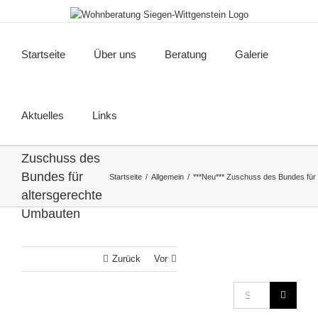
Zum
Inhalt
springen
Startseite
Über uns
Beratung
Galerie
Aktuelles
Links
***Neu***
Zuschuss des
Bundes für
Startseite
Allgemein
***Neu*** Zuschuss des Bundes für
altersgerechte
Umbauten
Zurück
Vor
Suche
nach: