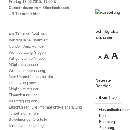
Freitag 19.06.2015, 19:00 Uhr –
Gemeindezentrum Oberfischbach
– 3 Themenfelder
Schriftgröße
Als Teil einer 3-teiligen
anpassen
Vortragsreihe informiert
Gundolf Janz von der
Decrease
Reset
In
Wohnberatung Siegen-
A
A
A
Wittgenstein e.V. über
font
font
Möglichkeiten der
size.
fo
Wohnraumanpassung,
size.
über Unterstützung bei der
Neueste
Umsetzung sowie
si
Beiträge
Möglichkeiten der
Finanzierung und
(kein Titel)
Beantragung von
Zuschüssen. Die Informationsveranstaltung
Gesundheitsmess
richtet sich an die
Bad
Bewohner der Ortsteile
Berleburg –
Dirlenbach, Heisberg,
Samstag,