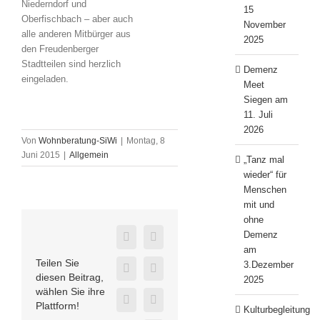
Niederndorf und
15
Oberfischbach – aber auch
November
alle anderen Mitbürger aus
2025
den Freudenberger
Stadtteilen sind herzlich
Demenz
eingeladen.
Meet
Siegen am
11. Juli
2026
Von
Wohnberatung-SiWi
|
Montag, 8
Juni 2015
|
Allgemein
„Tanz mal
wieder“ für
Menschen
mit und
ohne
Demenz
Facebook
Twitter
am
Teilen Sie
3.Dezember
LinkedIn
WhatsApp
diesen Beitrag,
2025
wählen Sie ihre
E-
Telegram
Plattform!
Kulturbegleitung
Mail