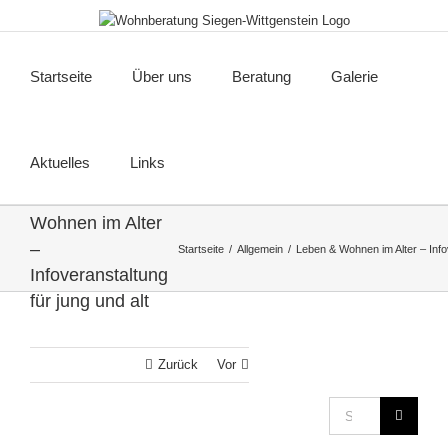
Zum
Inhalt
springen
Startseite
Über uns
Beratung
Galerie
Aktuelles
Links
Leben &
Wohnen im Alter
–
Startseite
Allgemein
Leben & Wohnen im Alter – Infov
Infoveranstaltung
für jung und alt
Zurück
Vor
Suche
nach: