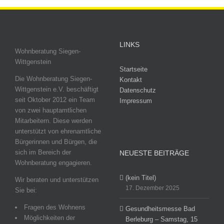
LINKS
Wohnberatung Siegen-
Wittgenstein
Startseite
Die Wohnberatung Siegen-
Kontakt
Wittgenstein e.V. beschäftigt
Datenschutz
seit Oktober 2012 ein Team
Impressum
von zwei hauptamtlichen
Mitarbeitern. Diese werden
unterstützt von ehrenamtliche
Bürgerinnen und Bürgen, die
sich im Bereich der
NEUESTE BEITRÄGE
Wohnberatung engagieren.
(kein Titel)
Wir beraten und unterstützen
17. Dezember 2025
Sie bei:
Fragen des Wohnens
Gesundheitsmesse Bad
Möglichkeiten der
Berleburg – Samstag, 15