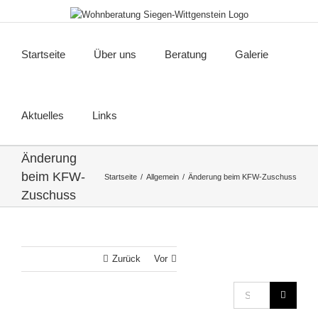
Zum
Inhalt
springen
Startseite
Über uns
Beratung
Galerie
Aktuelles
Links
Änderung
beim KFW-
Startseite
Allgemein
Änderung beim KFW-Zuschuss
Zuschuss
Zurück
Vor
Suche
nach: