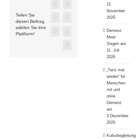
15
Facebook
Twitter
November
Teilen Sie
2025
LinkedIn
WhatsApp
diesen Beitrag,
wählen Sie ihre
Demenz
E-
Telegram
Plattform!
Meet
Mail
Siegen am
Xing
11. Juli
2026
„Tanz mal
wieder“ für
Menschen
mit und
ohne
Demenz
am
3.Dezember
2025
Kulturbegleitung