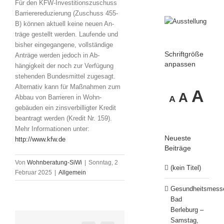
Für den KFW-Investitions­zuschuss
Barriere­reduzierung (Zuschuss 455-
B) können aktuell keine neuen An­
träge gestellt werden. Laufende und
bisher ein­gegangene, voll­ständige
Schriftgröße
An­träge werden jedoch in Ab­
anpassen
hängigkeit der noch zur Verfügung
stehenden Bundes­mittel zu­gesagt.
Alternativ kann für Maß­nahmen zum
Decrease
Reset
In
A
A
Abbau von Barrieren in Wohn­
A
font
gebäuden ein zins­verbilligter Kredit
font
size.
beantragt werden (Kredit Nr. 159).
fo
Mehr Informationen unter:
size.
Neueste
http://www.kfw.de
si
Beiträge
Von
Wohnberatung-SiWi
|
Sonntag, 2
(kein Titel)
Februar 2025
|
Allgemein
Gesundheitsmess
Bad
Berleburg –
Samstag,