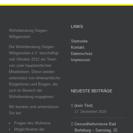
LINKS
Wohnberatung Siegen-
Wittgenstein
Startseite
Die Wohnberatung Siegen-
Kontakt
Wittgenstein e.V. beschäftigt
Datenschutz
seit Oktober 2012 ein Team
Impressum
von zwei hauptamtlichen
Mitarbeitern. Diese werden
unterstützt von ehrenamtliche
Bürgerinnen und Bürgen, die
sich im Bereich der
NEUESTE BEITRÄGE
Wohnberatung engagieren.
(kein Titel)
Wir beraten und unterstützen
17. Dezember 2025
Sie bei:
Fragen des Wohnens
Gesundheitsmesse Bad
Möglichkeiten der
Berleburg – Samstag, 15